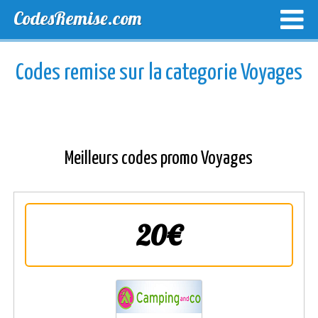
CodesRemise.com
MEILLEURS CODES PROMO
CODES PROMO EXCLUSI
Codes remise sur la categorie Voyages
NOUVELLES MAGASINS
Meilleurs codes promo Voyages
20€