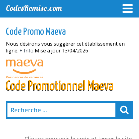
CodesRemise.com
MEILLEURS CODES PROMO
CODES PROMO EXCLUSI
Code Promo Maeva
NOUVELLES MAGASINS
Nous désirons vous suggérer cet établissement en
ligne.
+ Info
Mise à jour 13/04/2026
Code Promotionnel Maeva
Cliquez pour voir le code et lancer le site.