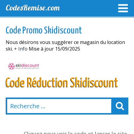
CodesRemise.com
MEILLEURS CODES PROMO
CODES PROMO EXCLUSI
Code Promo Skidiscount
NOUVELLES MAGASINS
Nous désirons vous suggérer ce magasin du location
ski.
+ Info
Mise à jour 15/09/2025
Code Réduction Skidiscount
Cliquez pour voir le code et lancer le site.