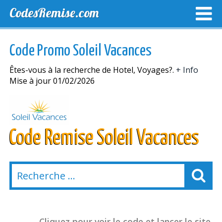
CodesRemise.com
MEILLEURS CODES PROMO
CODES PROMO EXCLUSI
Code Promo Soleil Vacances
NOUVELLES MAGASINS
Êtes-vous à la recherche de Hotel, Voyages?.
+ Info
Mise à jour 01/02/2026
Code Remise Soleil Vacances
Cliquez pour voir le code et lancer le site.