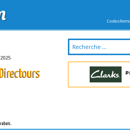
m
CodesRemis
SIFS
LIVRAISON OFFERTE
DERNIERS JOURS
NOUVEL
/2025
Directours
rabais.