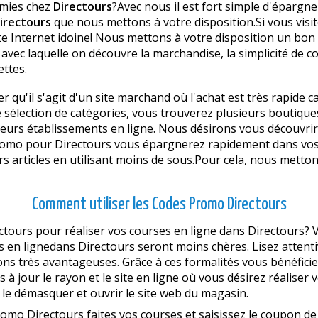
omies chez
Directours
?Avec nous il est fort simple d'épargne
irectours
que nous mettons à votre disposition.Si vous vis
ite Internet idoine! Nous mettons à votre disposition un bo
é avec laquelle on découvre la marchandise, la simplicité de c
ettes.
er qu'il s'agit d'un site marchand où l'achat est très rapide 
re sélection de catégories, vous trouverez plusieurs boutiqu
usieurs établissements en ligne. Nous désirons vous découv
romo pour Directours vous épargnerez rapidement dans vos 
rs articles en utilisant moins de sous.Pour cela, nous metton
Comment utiliser les Codes Promo Directours
tours pour réaliser vos courses en ligne dans Directours? 
 en lignedans Directours seront moins chères. Lisez attenti
ons très avantageuses. Grâce à ces formalités vous bénéfici
 jour le rayon et le site en ligne où vous désirez réaliser 
r le démasquer et ouvrir le site web du magasin.
romo Directours faites vos courses et saisissez le coupon d