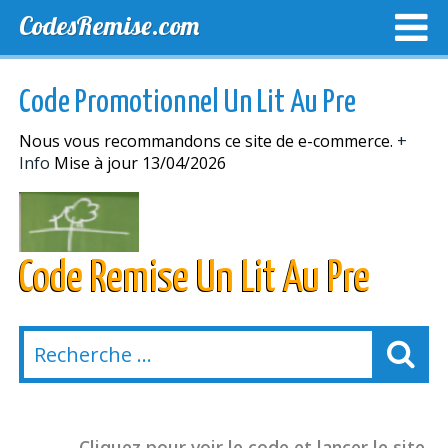
CodesRemise.com
MEILLEURS CODES PROMO
CODES PROMO EXCLUSI
Code Promotionnel Un Lit Au Pre
NOUVELLES MAGASINS
Nous vous recommandons ce site de e-commerce.
+
Info
Mise à jour 13/04/2026
Code Remise Un Lit Au Pre
Cliquez pour voir le code et lancer le site.