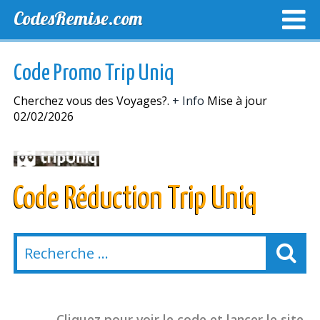
CodesRemise.com
MEILLEURS CODES PROMO
CODES PROMO EXCLUSI
Code Promo Trip Uniq
NOUVELLES MAGASINS
Cherchez vous des Voyages?.
+ Info
Mise à jour
02/02/2026
Code Réduction Trip Uniq
Cliquez pour voir le code et lancer le site.