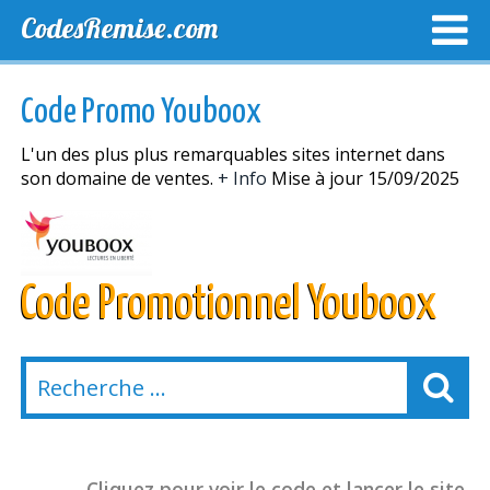
CodesRemise.com
MEILLEURS CODES PROMO
CODES PROMO EXCLUSI
Code Promo Youboox
NOUVELLES MAGASINS
L'un des plus plus remarquables sites internet dans
son domaine de ventes.
+ Info
Mise à jour 15/09/2025
Code Promotionnel Youboox
Cliquez pour voir le code et lancer le site.