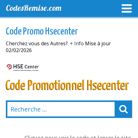
CodesRemise.com
MEILLEURS CODES PROMO
CODES PROMO EXCLUSI
Code Promo Hsecenter
NOUVELLES MAGASINS
Cherchez vous des Autres?.
+ Info
Mise à jour
02/02/2026
Code Promotionnel Hsecenter
Cliquez pour voir le code et lancer le site.