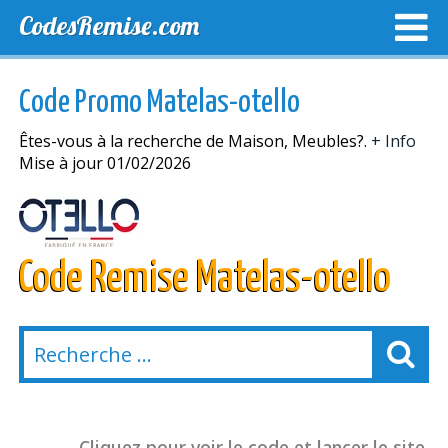
CodesRemise.com
MEILLEURS CODES PROMO
CODES PROMO EXCLUSI
Code Promo Matelas-otello
NOUVELLES MAGASINS
Êtes-vous à la recherche de Maison, Meubles?.
+ Info
Mise à jour 01/02/2026
Code Remise Matelas-otello
Cliquez pour voir le code et lancer le site.