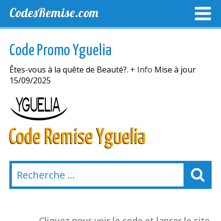
CodesRemise.com
MEILLEURS CODES PROMO
CODES PROMO EXCLUSI
Code Promo Yguelia
NOUVELLES MAGASINS
Êtes-vous à la quête de Beauté?.
+ Info
Mise à jour
15/09/2025
Code Remise Yguelia
Cliquez pour voir le code et lancer le site.