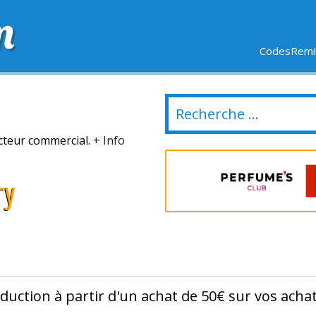
m
CodesRemis
SIFS
LIVRAISON OFFERTE
DERNIERS JOURS
NOUVEL
cteur commercial.
+ Info
ry
duction à partir d'un achat de 50€ sur vos acha