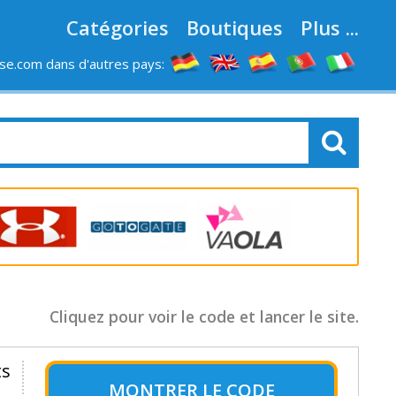
Catégories
Boutiques
Plus ...
e.com dans d'autres pays:
LES MAGASINS
Cliquez pour voir le code et lancer le site.
ts
MONTRER LE
CODE