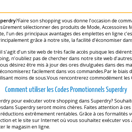
uperdry
?Faire son shopping vous donne l'occasion de comma
ûrement sélectionner des produits de Mode, Accessoires Mod
, l'un des principaux avantages des emplettes en ligne c'est 
rincipalement grâce à notre site, la facilité d'économiser dan
 s'agit d'un site web de très facile accès puisque les différe
ing, n'oubliez pas de chercher dans notre site web d'autres 
 vous désirez être mis à jour des offres divulguées dans des
 économiserez facilement dans vos commandes.Par le biais
utilisant moins de sous.Vous rencontrerez commodément les 
Comment utiliser les Codes Promotionnels Superdry
dry pour exécuter votre shopping dans Superdry? Souhaitez
dans Superdry seront moins chères. Faites attention à ces 
s réductions extrêmement rentables. Grâce à ces formalités 
ction et le site sur Internet où vous souhaitez exécuter vos
iter le magasin en ligne.