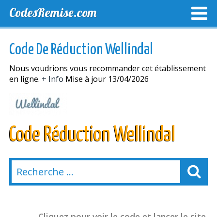
CodesRemise.com
MEILLEURS CODES PROMO
CODES PROMO EXCLUSI
Code De Réduction Wellindal
NOUVELLES MAGASINS
Nous voudrions vous recommander cet établissement
en ligne.
+ Info
Mise à jour 13/04/2026
Code Réduction Wellindal
Cliquez pour voir le code et lancer le site.