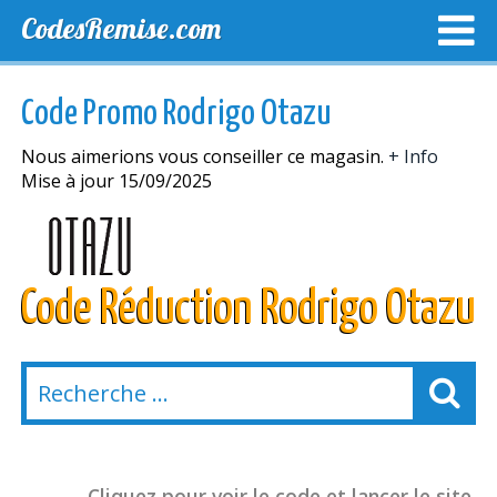
CodesRemise.com
MEILLEURS CODES PROMO
CODES PROMO EXCLUSI
Code Promo Rodrigo Otazu
NOUVELLES MAGASINS
Nous aimerions vous conseiller ce magasin.
+ Info
Mise à jour 15/09/2025
Code Réduction Rodrigo Otazu
Cliquez pour voir le code et lancer le site.