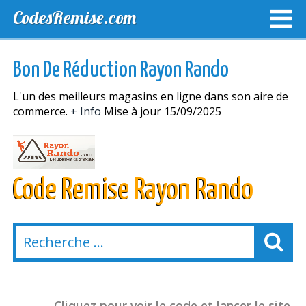
CodesRemise.com
MEILLEURS CODES PROMO
CODES PROMO EXCLUSI
Bon De Réduction Rayon Rando
NOUVELLES MAGASINS
L'un des meilleurs magasins en ligne dans son aire de
commerce.
+ Info
Mise à jour 15/09/2025
Code Remise Rayon Rando
Cliquez pour voir le code et lancer le site.