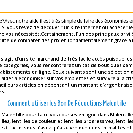
le
?Avec notre aide il est très simple de faire des économies e
e
.Si vous rêvez de découvrir un site Internet où acheter l
e vos nécessités.Certainement, l'un des principaux privilèg
cilité de comparer des prix et fondamentalement grâce à n
l s'agit d'un site marchand de très facile accès puisque le
de catégories, vous rencontrerez un tas de boutiques sem
ablissements en ligne. Ceux suivants sont une sélection 
s aider à économiser sur vos emplettes et survivre à la cr
meilleurs articles en dépensant un montant d'argent raiso
es.
Comment utiliser les Bon De Réductions Malentille
 Malentille pour faire vos courses en ligne dans Malentill
es, lentilles de couleur et lentilles progressives, lentilles
C'est facile: vous n'avez qu'à suivre quelques formalités 