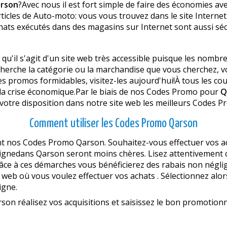
rson
?Avec nous il est fort simple de faire des économies av
icles de Auto-moto: vous vous trouvez dans le site Internet
ats exécutés dans des magasins sur Internet sont aussi séc
 qu'il s'agit d'un site web très accessible puisque les nombr
cherche la catégorie ou la marchandise que vous cherchez, 
es promos formidables, visitez-les aujourd'hui!À tous les 
 la crise économique.Par le biais de nos Codes Promo pour
Q
 votre disposition dans notre site web les meilleurs Codes P
Comment utiliser les Codes Promo Qarson
t nos Codes Promo Qarson. Souhaitez-vous effectuer vos achat
lignedans Qarson seront moins chères. Lisez attentivement ce
âce à ces démarches vous bénéficierez des rabais non négli
 web où vous voulez effectuer vos achats . Sélectionnez alo
igne.
on réalisez vos acquisitions et saisissez le bon promotion