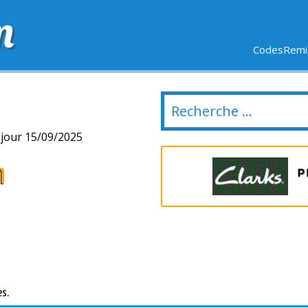
m
CodesRemis
SIFS
LIVRAISON OFFERTE
DERNIERS JOURS
NOUVEL
jour 15/09/2025
n
es.