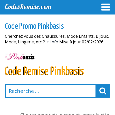
CodesRemise.com
MEILLEURS CODES PROMO
CODES PROMO EXCLUSI
Code Promo Pinkbasis
NOUVELLES MAGASINS
Cherchez vous des Chaussures, Mode Enfants, Bijoux,
Mode, Lingerie, etc..?.
+ Info
Mise à jour 02/02/2026
Code Remise Pinkbasis
Cliquez pour voir le code et lancer le site.