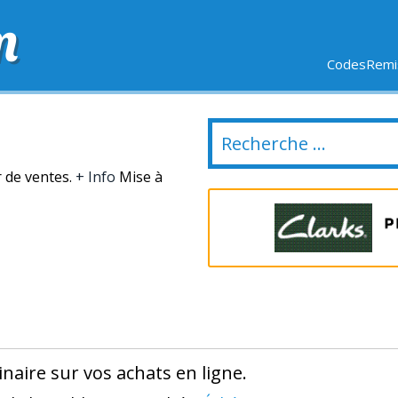
m
CodesRemis
SIFS
LIVRAISON OFFERTE
DERNIERS JOURS
NOUVEL
r de ventes.
+ Info
Mise à
naire sur vos achats en ligne.