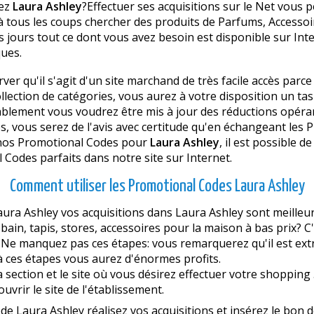
hez
Laura Ashley
?Effectuer ses acquisitions sur le Net vous
z à tous les coups chercher des produits de Parfums, Accesso
jours tout ce dont vous avez besoin est disponible sur Inter
ques.
rver qu'il s'agit d'un site marchand de très facile accès parc
ollection de catégories, vous aurez à votre disposition un ta
blement vous voudrez être mis à jour des réductions opéra
vous serez de l'avis avec certitude qu'en échangeant les 
nos Promotional Codes pour
Laura Ashley
, il est possible 
Codes parfaits dans notre site sur Internet.
Comment utiliser les Promotional Codes Laura Ashley
a Ashley vos acquisitions dans Laura Ashley sont meilleur 
bain, tapis, stores, accessoires pour la maison à bas prix? C'
 Ne manquez pas ces étapes: vous remarquerez qu'il est ext
 ces étapes vous aurez d'énormes profits.
section et le site où vous désirez effectuer votre shopping 
 ouvrir le site de l'établissement.
de Laura Ashley réalisez vos acquisitions et insérez le bon 