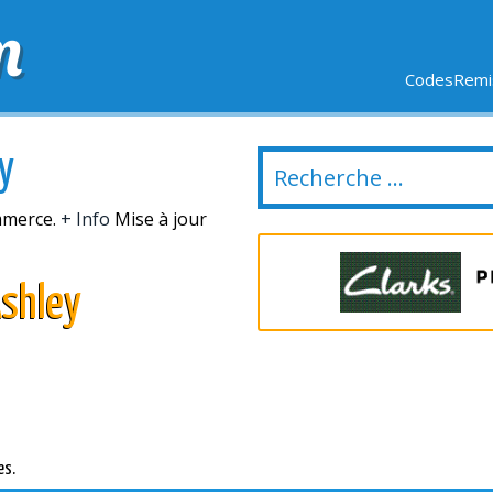
m
CodesRemis
SIFS
LIVRAISON OFFERTE
DERNIERS JOURS
NOUVEL
y
ommerce.
+ Info
Mise à jour
Ashley
es.