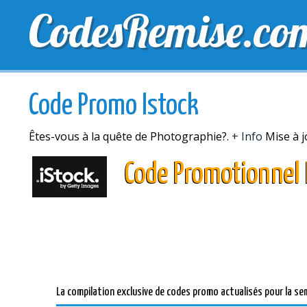
CodesRemise.co
MEILLEURS CODES PROMO
CODES PROMO EXCLU
Code Promo Istock
Êtes-vous à la quête de Photographie?.
+ Info
Mise à j
Code Promotionnel 
La compilation exclusive de codes promo actualisés pour la se