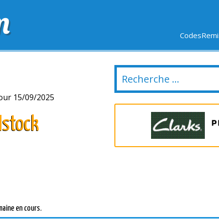
m
CodesRemis
SIFS
LIVRAISON OFFERTE
DERNIERS JOURS
NOUVEL
our 15/09/2025
Istock
maine en cours.