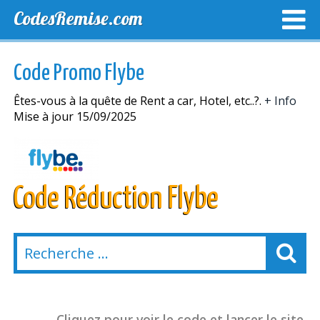
CodesRemise.com
MEILLEURS CODES PROMO
CODES PROMO EXCLUSI
Code Promo Flybe
NOUVELLES MAGASINS
Êtes-vous à la quête de Rent a car, Hotel, etc..?.
+ Info
Mise à jour 15/09/2025
Code Réduction Flybe
Cliquez pour voir le code et lancer le site.