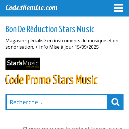
CodesRemise.com
MEILLEURS CODES PROMO
CODES PROMO EXCLUSI
Bon De Réduction Stars Music
NOUVELLES MAGASINS
Magasin spécialisé en instruments de musique et en
sonorisation.
+ Info
Mise à jour 15/09/2025
Code Promo Stars Music
Cliquez pour voir le code et lancer le site.