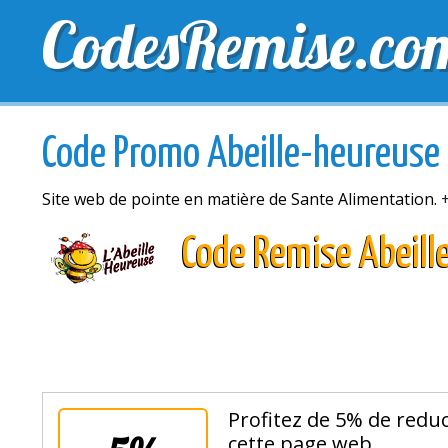
CodesRemise.co
MEILLEURS CODES PROMO
CODES PROMO EXCLU
Code Promo Abeille-heureuse
Site web de pointe en matière de Sante Alimentation.
Code Remise Abeill
Profitez de 5% de reduc
cette page web.