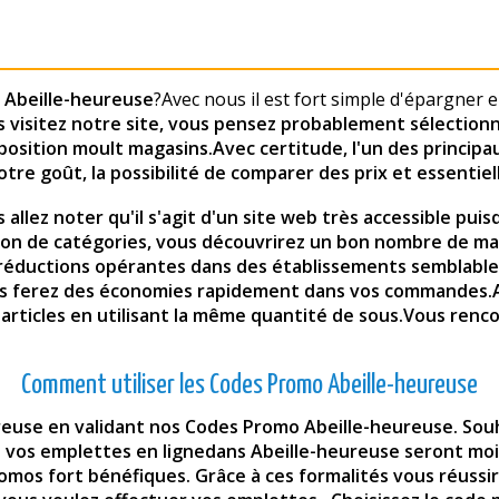
z
Abeille-heureuse
?Avec nous il est fort simple d'épargner
us visitez notre site, vous pensez probablement sélection
sposition moult magasins.Avec certitude, l'un des principa
notre goût, la possibilité de comparer des prix et essenti
s allez noter qu'il s'agit d'un site web très accessible pu
ion de catégories, vous découvrirez un bon nombre de maga
 réductions opérantes dans des établissements semblable
us ferez des économies rapidement dans vos commandes.
rs articles en utilisant la même quantité de sous.Vous re
Comment utiliser les Codes Promo Abeille-heureuse
ureuse en validant nos Codes Promo Abeille-heureuse. Sou
t vos emplettes en lignedans Abeille-heureuse seront moi
omos fort bénéfiques. Grâce à ces formalités vous réussir