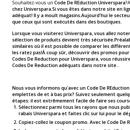
Souhaitez-vous un
Code De REduction Universpara
?A
chez Universpara
.Si vous êtes dans notre site en li
adéquat! Il y a moult magasins.Aujourd'hui le secte
que ceux qui sont exécutés dans des boutiques.
Lorsque vous visiterez
Universpara
, vous allez note
sélection de produits devient très sécurisée.Préala
similaires où il est possible de comparer les différ
les ratez pas!À coup sûr, découvrir des promos pour 
Codes De Reduction pour
Universpara
, vous réussi
Codes De Reduction adéquats dans notre site .
Nous vous informons qu'avec un Code De REduction Un
emplettes de et à bas prix? Suivez seulement quel
étapes: il est extrêmement facile de faire ses cour
Sélectionnez parmi tous les rayons que nous publio
rabais Universpara et faites clic sur lui pour le dé
Copiez-collez le coupon promo. Avec le Code De R