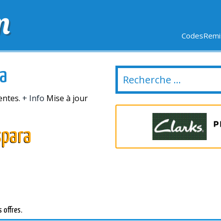
m
CodesRemis
SIFS
LIVRAISON OFFERTE
DERNIERS JOURS
NOUVEL
ra
entes.
+ Info
Mise à jour
spara
 offres.