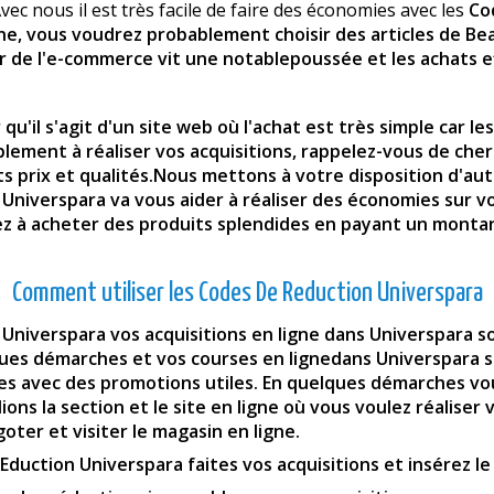
vec nous il est très facile de faire des économies avec les
Co
gne, vous voudrez probablement choisir des articles de Be
ur de l'e-commerce vit une notablepoussée et les achats 
r qu'il s'agit d'un site web où l'achat est très simple car 
blement à réaliser vos acquisitions, rappelez-vous de che
ents prix et qualités.Nous mettons à votre disposition d'a
Universpara va vous aider à réaliser des économies sur vos
rez à acheter des produits splendides en payant un monta
Comment utiliser les Codes De Reduction Universpara
iverspara vos acquisitions en ligne dans Universpara son
ques démarches et vos courses en lignedans Universpara s
ses avec des promotions utiles. En quelques démarches vo
ns la section et le site en ligne où vous voulez réaliser 
goter et visiter le magasin en ligne.
Eduction Universpara faites vos acquisitions et insérez l