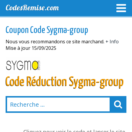
CodesRemise.com
MEILLEURS CODES PROMO
CODES PROMO EXCLUSI
Coupon Code Sygma-group
NOUVELLES MAGASINS
Nous vous recommandons ce site marchand.
+ Info
Mise à jour 15/09/2025
Code Réduction Sygma-group
Cliquez pour voir le code et lancer le site.