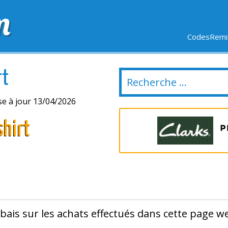
m
CodesRemis
SIFS
LIVRAISON OFFERTE
DERNIERS JOURS
NOUVEL
rt
e à jour 13/04/2026
hirt
bais sur les achats effectués dans cette page w