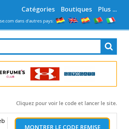
Catégories
Boutiques
Plus ...
e.com dans d'autres pays:
LES MAGASINS
Cliquez pour voir le code et lancer le site.
eb
MONTRER LE
CODE REMISE