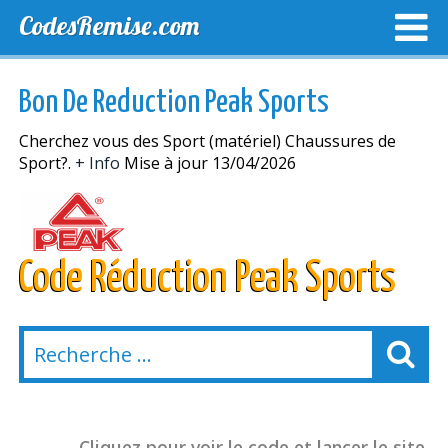
CodesRemise.com
MEILLEURS CODES PROMO
CODES PROMO EXCLUSI
Bon De Reduction Peak Sports
NOUVELLES MAGASINS
Cherchez vous des Sport (matériel) Chaussures de
Sport?.
+ Info
Mise à jour 13/04/2026
Code Réduction Peak Sports
Cliquez pour voir le code et lancer le site.