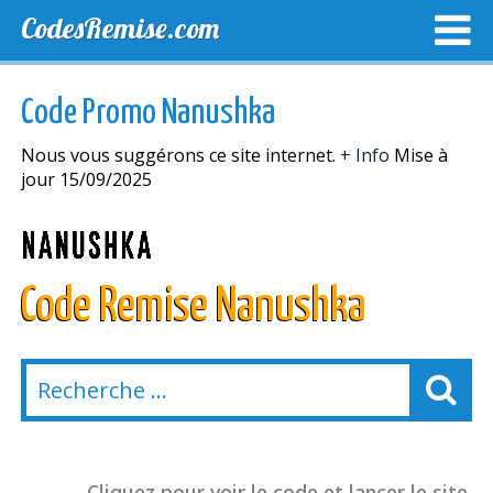
CodesRemise.com
MEILLEURS CODES PROMO
CODES PROMO EXCLUSI
Code Promo Nanushka
NOUVELLES MAGASINS
Nous vous suggérons ce site internet.
+ Info
Mise à
jour 15/09/2025
Code Remise Nanushka
Cliquez pour voir le code et lancer le site.