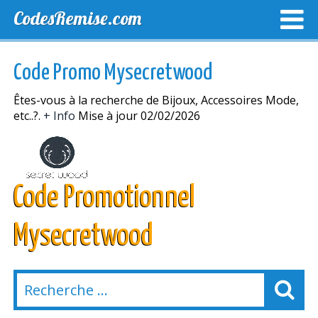
CodesRemise.com
MEILLEURS CODES PROMO
CODES PROMO EXCLUSI
Code Promo Mysecretwood
NOUVELLES MAGASINS
Êtes-vous à la recherche de Bijoux, Accessoires Mode,
etc..?.
+ Info
Mise à jour 02/02/2026
Code Promotionnel
Mysecretwood