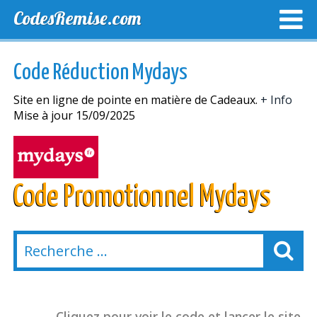
CodesRemise.com
MEILLEURS CODES PROMO
CODES PROMO EXCLUSI
Code Réduction Mydays
NOUVELLES MAGASINS
Site en ligne de pointe en matière de Cadeaux.
+ Info
Mise à jour 15/09/2025
Code Promotionnel Mydays
Cliquez pour voir le code et lancer le site.