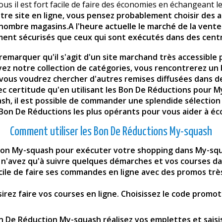
ous il est fort facile de faire des économies en échangeant l
otre site en ligne, vous pensez probablement choisir des a
on nombre magasins.A l'heure actuelle le marché de la vent
ement sécurisés que ceux qui sont exécutés dans des cen
z remarquer qu'il s'agit d'un site marchand très accessible
Voyez notre collection de catégories, vous rencontrerez 
t vous voudrez chercher d'autres remises diffusées dan
ec certitude qu'en utilisant les Bon De Réductions pour
ash
, il est possible de commander une splendide sélection
s Bon De Réductions les plus opérants pour vous aider à é
Comment utiliser les Bon De Réductions My-squash
ion My-squash pour exécuter votre shopping dans My-squ
ous n'avez qu'à suivre quelques démarches et vos courses 
cile de faire ses commandes en ligne avec des promos trè
sirez faire vos courses en ligne. Choisissez le code prom
n De Réduction My-squash réalisez vos emplettes et saisis