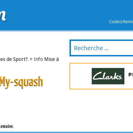
m
CodesRemis
SIFS
LIVRAISON OFFERTE
DERNIERS JOURS
NOUVEL
res de Sport?.
+ Info
Mise à
 My-squash
semaine.