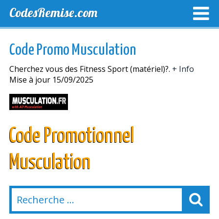
CodesRemise.com
MEILLEURS CODES PROMO
CODES PROMO EXCLUSI
Code Promo Musculation
NOUVELLES MAGASINS
Cherchez vous des Fitness Sport (matériel)?.
+ Info
Mise à jour 15/09/2025
Code Promotionnel
Musculation