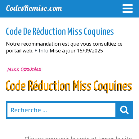
CodesRemise.com
MEILLEURS CODES PROMO
CODES PROMO EXCLUSI
Code De Réduction Miss Coquines
NOUVELLES MAGASINS
Notre recommandation est que vous consultiez ce
portail web.
+ Info
Mise à jour 15/09/2025
Code Réduction Miss Coquines
Cliquez pour voir le code et lancer le site.