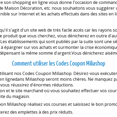
re son shopping en ligne vous donne l'occasion de commander
s de Maison Décoration, etc. nous souhaitons vous suggérer u
onible sur Internet et les achats effectués dans des sites en 
u'il s'agit d'un site web de très facile accès car les rayons 
 le produit que vous cherchez, vous dénicherez en outre d
es établissements qui sont publiés par la suite sont une s
 à épargner sur vos achats et surmonter la crise économiq
en dépensant la même somme d'argent.Vous dénicherez aisém
Comment utiliser les Codes Coupon Miliashop
ilisant nos Codes Coupon Miliashop. Désirez-vous exécuter v
 en lignedans Miliashop seront moins chères. Ne manquez pas
 vous réussirez d'énormes réductions.
yon et le site marchand où vous souhaitez effectuer vos cour
 site du magasin.
pon Miliashop réalisez vos courses et saisissez le bon prom
erez des emplettes à des prix réduits.