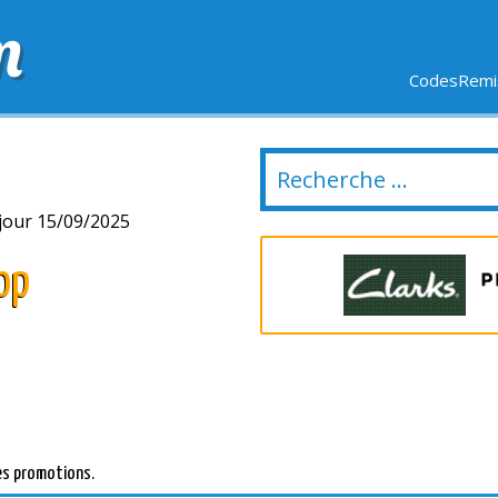
m
CodesRemis
SIFS
LIVRAISON OFFERTE
DERNIERS JOURS
NOUVEL
jour 15/09/2025
op
es promotions.