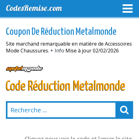
CodesRemise.com
MEILLEURS CODES PROMO
CODES PROMO EXCLUSI
Coupon De Réduction Metalmonde
NOUVELLES MAGASINS
Site marchand remarquable en matière de Accessoires
Mode Chaussures.
+ Info
Mise à jour 02/02/2026
Code Réduction Metalmonde
Cliquez pour voir le code et lancer le site.