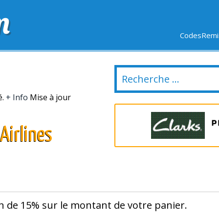
m
CodesRemis
SIFS
LIVRAISON OFFERTE
DERNIERS JOURS
NOUVEL
é.
+ Info
Mise à jour
Airlines
on de 15% sur le montant de votre panier.