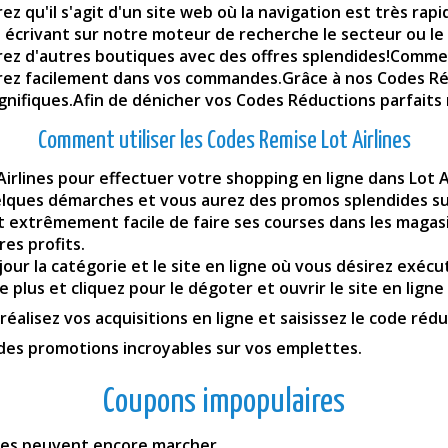
ez qu'il s'agit d'un site web où la navigation est très ra
En écrivant sur notre moteur de recherche le secteur ou l
z d'autres boutiques avec des offres splendides!Comme m
erez facilement dans vos commandes.Grâce à nos Codes R
nifiques.Afin de dénicher vos Codes Réductions parfaits ne
Comment utiliser les Codes Remise Lot Airlines
Airlines pour effectuer votre shopping en ligne dans Lot Ai
uelques démarches et vous aurez des promos splendides sur
 extrêmement facile de faire ses courses dans les magasin
es profits.
ur la catégorie et le site en ligne où vous désirez exécut
 plus et cliquez pour le dégoter et ouvrir le site en ligne
 réalisez vos acquisitions en ligne et saisissez le code ré
 des promotions incroyables sur vos emplettes.
Coupons impopulaires
fres peuvent encore marcher