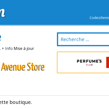
m
CodesRemis
SIFS
LIVRAISON OFFERTE
DERNIERS JOURS
NOUVEL
e
.
+ Info
Mise à jour
 Avenue Store
ette boutique.