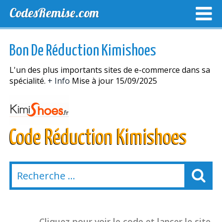
CodesRemise.com
MEILLEURS CODES PROMO
CODES PROMO EXCLUSI
Bon De Réduction Kimishoes
NOUVELLES MAGASINS
L'un des plus importants sites de e-commerce dans sa
spécialité.
+ Info
Mise à jour 15/09/2025
Code Réduction Kimishoes
Cliquez pour voir le code et lancer le site.