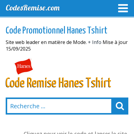
CodesRemise.com
MEILLEURS CODES PROMO
CODES PROMO EXCLUSI
Code Promotionnel Hanes Tshirt
NOUVELLES MAGASINS
Site web leader en matière de Mode.
+ Info
Mise à jour
15/09/2025
Code Remise Hanes Tshirt
Cliquez pour voir le code et lancer le site.