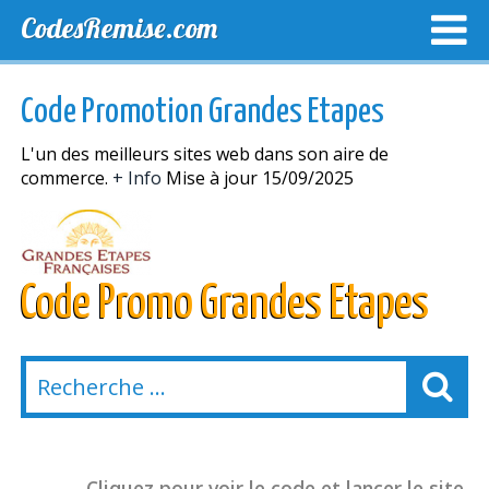
CodesRemise.com
MEILLEURS CODES PROMO
CODES PROMO EXCLUSI
Code Promotion Grandes Etapes
NOUVELLES MAGASINS
L'un des meilleurs sites web dans son aire de
commerce.
+ Info
Mise à jour 15/09/2025
Code Promo Grandes Etapes
Cliquez pour voir le code et lancer le site.