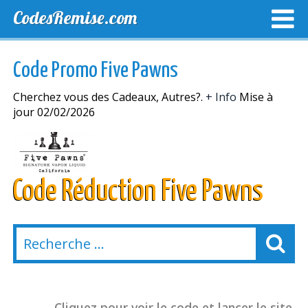
CodesRemise.com
MEILLEURS CODES PROMO
CODES PROMO EXCLUSI
Code Promo Five Pawns
NOUVELLES MAGASINS
Cherchez vous des Cadeaux, Autres?.
+ Info
Mise à
jour 02/02/2026
Code Réduction Five Pawns
Cliquez pour voir le code et lancer le site.