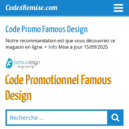
CodesRemise.com
MEILLEURS CODES PROMO
CODES PROMO EXCLUSI
Code Promo Famous Design
NOUVELLES MAGASINS
Notre recommandation est que vous découvriez ce
magasin en ligne.
+ Info
Mise à jour 15/09/2025
Code Promotionnel Famous
Design