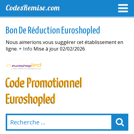
CodesRemise.com
MEILLEURS CODES PROMO
CODES PROMO EXCLUSI
Bon De Réduction Euroshopled
NOUVELLES MAGASINS
Nous aimerions vous suggérer cet établissement en
ligne.
+ Info
Mise à jour 02/02/2026
Code Promotionnel
Euroshopled