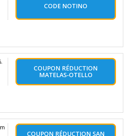
CODE NOTINO
.
COUPON RÉDUCTION
MATELAS-OTELLO
um
COUPON RÉDUCTION SAN