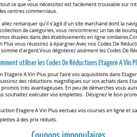
out ce que vous nécessitez est facilement trouvable sur Inter
 des centres commerciaux.
s allez remarquer qu'il s'agit d'un site marchand dont la navi
 collection de catégories, vous rencontrerez un tas de bouti
mos diffusées dans des établissements en ligne similaires.Co
in Plus vous réussirez à épargner.Avec nos Codes De Réduc
e somme d'argent.Vous dégoterez aisément les Codes De Rédu
mment utiliser les Codes De Réductions Etagere A Vin P
 Etagere A Vin Plus pour faire vos acquisitions dans Etagere
ussirez des réductions magnifiques sur vos achats dans Etag
des promos très avantageuses. En peu de démarches vous aure
us souhaitez exécuter vos emplettes . Désignez le bon promot
uction Etagere A Vin Plus effectuez vos courses en ligne et s
lettes à des prix réduits.
Coupons impopulaires