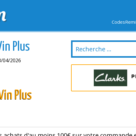
m
CodesRemis
SIFS
LIVRAISON OFFERTE
DERNIERS JOURS
NOUVEL
in Plus
3/04/2026
Vin Plus
es achats d'au moins 100€ sur votre commande 