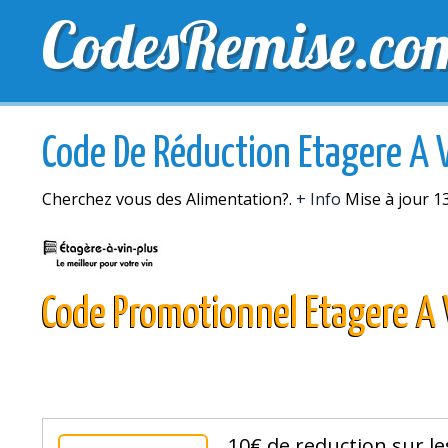
CodesRemise.co
MEILLEURS CODES PROMO
CODES PROMO EXCLU
Code De Réduction Etagere A V
Cherchez vous des Alimentation?.
+ Info
Mise à jour 1
Code Promotionnel Etagere A 
10€ de reduction sur l