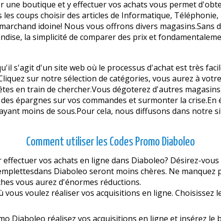
er une boutique et y effectuer vos achats vous permet d'obt
 les coups choisir des articles de Informatique, Téléphonie
 marchand idoine! Nous vous offrons divers magasins.Sans d
chandise, la simplicité de comparer des prix et fondamentalem
u'il s'agit d'un site web où le processus d'achat est très faci
Cliquez sur notre sélection de catégories, vous aurez à vot
êtes en train de chercher.Vous dégoterez d'autres magasins
ire des épargnes sur vos commandes et surmonter la crise.
payant moins de sous.Pour cela, nous diffusons dans notre si
Comment utiliser les Codes Promo Diaboleo
fectuer vos achats en ligne dans Diaboleo? Désirez-vous réu
s emplettesdans Diaboleo seront moins chères. Ne manquez pas
ches vous aurez d'énormes réductions.
 vous voulez réaliser vos acquisitions en ligne. Choisissez le
mo Diaboleo réalisez vos acquisitions en ligne et insérez le