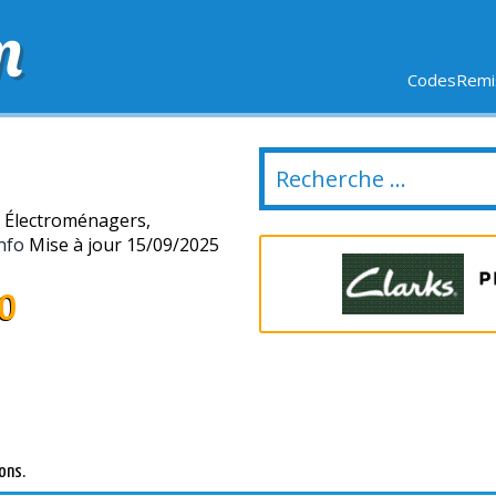
m
CodesRemis
SIFS
LIVRAISON OFFERTE
DERNIERS JOURS
NOUVEL
, Électroménagers,
nfo
Mise à jour 15/09/2025
eo
ons.