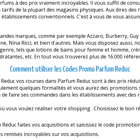
ums à des prix vraiment incroyables. Il vous suffit de consul
arifs de la plupart des magasins physiques. Aux dires des r
tablissements conventionnels. C'est à vous de vous assurer qu
 grandes marques, comme par exemple Azzaro, Burberry, Guy 
e, Nina Ricci, et bien d'autres. Mais vous disposez aussi, n
ut genre, tels que lotions de bains pour femme et homme, c
dratantes, etc. En tout vous trouverez plus de 16.000 référen
Comment utiliser les Codes Promo Parfum Reduc
duc vos courses dans Parfum Reduc sont à des prix réduit
lement quelques formalités et vous aurez des promotions 
 de faire ses commandes dans les établissements avec des r
ù vous voulez réaliser votre shopping . Choisissez le bon r
Reduc faites vos acquisitions et saisissez le code promotion
s remises incroyables sur vos acquisitions.