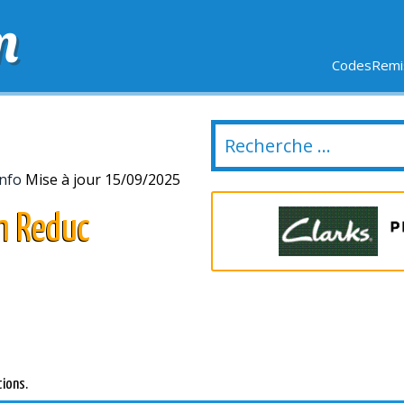
m
CodesRemis
SIFS
LIVRAISON OFFERTE
DERNIERS JOURS
NOUVEL
Info
Mise à jour 15/09/2025
m Reduc
tions.