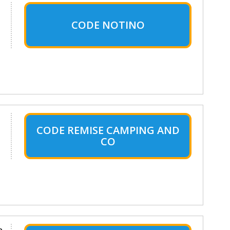
CODE NOTINO
CODE REMISE CAMPING AND
CO
n