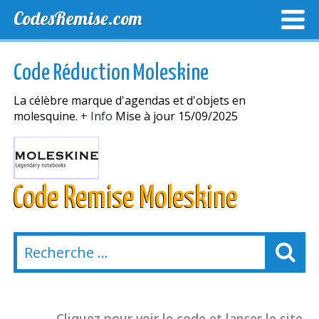
CodesRemise.com
MEILLEURS CODES PROMO
CODES PROMO EXCLUSI
Code Réduction Moleskine
NOUVELLES MAGASINS
La célèbre marque d'agendas et d'objets en
molesquine.
+ Info
Mise à jour 15/09/2025
Code Remise Moleskine
Cliquez pour voir le code et lancer le site.