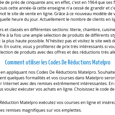
e de près de cinquante ans; en effet, c'est en 1964 que ses 
s cette année-là cette enseigne n'a cessé de grandir et c'es
cé le site de vente en ligne. Grâce à ce nouveau modèle de ven
quelle heure du jour. Actuellement le nombre de clients en li
 et classés en différentes sections: literie, chambre, cuisine
re à la fois une ample sélection de produits de différents sty
: la plus haute possible. N'hésitez pas et visitez le site web
En outre, vous y profiterez de prix très intéressants si vou
ction de produits avec des offres et des réductions très all
Comment utiliser les Codes De Réductions Matelpro
en appliquant nos Codes De Réductions Matelpro. Souhaitez
ment quelques formalités et vos courses dans Matelpro seron
 sur Internet avec des remises extrêmement intéressantes. E
s voulez exécuter vos achats en ligne. Choisissez le code de 
Réduction Matelpro exécutez vos courses en ligne et insére
des remises magnifiques sur vos emplettes.