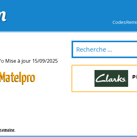
m
CodesRemis
SIFS
LIVRAISON OFFERTE
DERNIERS JOURS
NOUVEL
fo
Mise à jour 15/09/2025
Matelpro
 semaine.