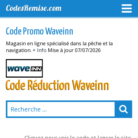
CodesRemise.com
MEILLEURS CODES PROMO
CODES PROMO EXCLUSI
Code Promo Waveinn
NOUVELLES MAGASINS
Magasin en ligne spécialisé dans la pêche et la
navigation.
+ Info
Mise à jour 07/07/2026
Code Réduction Waveinn
Cliquez pour voir le code et lancer le site.